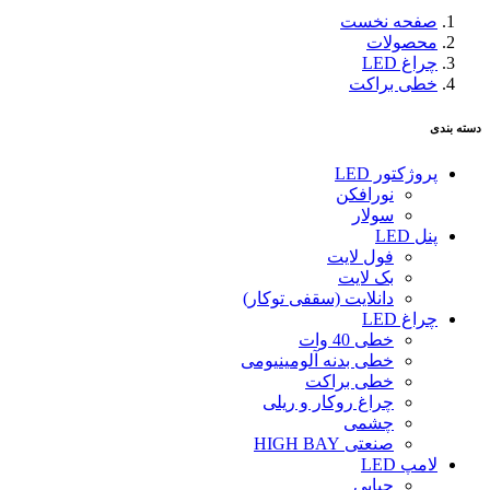
صفحه نخست
محصولات
چراغ LED
خطی براکت
دسته بندی
پروژکتور LED
نورافکن
سولار
پنل LED
فول لایت
بک لایت
دانلایت (سقفی توکار)
چراغ LED
خطی 40 وات
خطی بدنه آلومینیومی
خطی براکت
چراغ روکار و ریلی
چشمی
صنعتی HIGH BAY
لامپ LED
حبابی