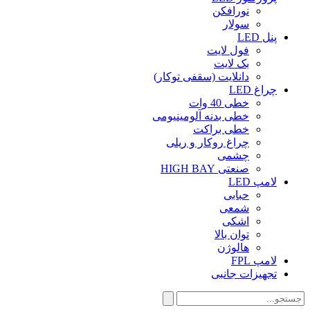
نورافکن
سولار
پنل LED
فول لایت
بک لایت
دانلایت (سقفی توکار)
چراغ LED
خطی 40 وات
خطی بدنه آلومینیومی
خطی براکت
چراغ روکار و ریلی
چشمی
صنعتی HIGH BAY
لامپ LED
حبابی
شمعی
اشکی
توان بالا
هالوژن
لامپ FPL
تجهیزات جانبی