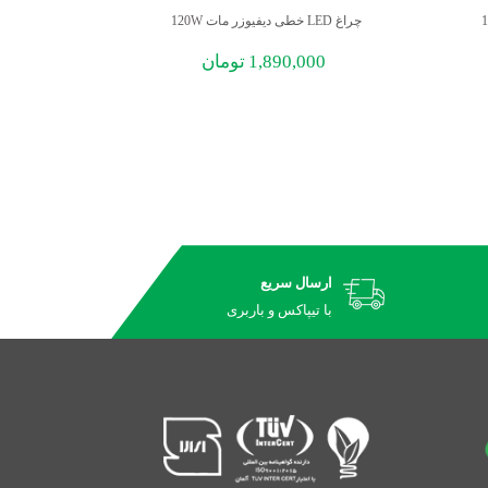
چراغ LED خطی دیفیوزر مات 120W
چراغ LED خطی دو نور ترکیبی 110W
1,890,000
تومان
00
ارسال سریع
با تیپاکس و باربری