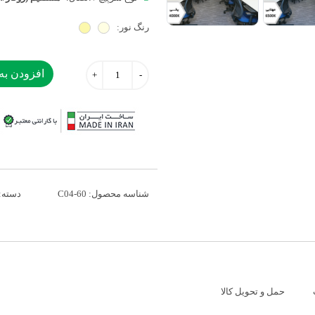
رنگ نور:
افزودن به
شناسه محصول:
C04-60
دسته:
حمل و تحویل کالا