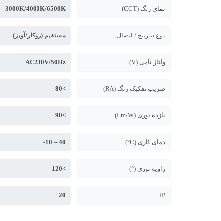
نمای رنگ (CCT)
3000K/4000K/6500K
نوع سرپیچ / اتصال
مستقیم (روکار/آویز)
ولتاژ نامی (V)
AC230V/50Hz
ضریب تفکیک رنگ (RA)
>80
بازده نوری (Lm/W)
≥90
دمای کاری (C°)
40～10-
زاویه نوری (°)
>120
20
IP