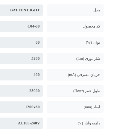
مدل
BATTEN LIGHT
کد محصول
C04-60
توان (W)
60
شار نوری (Lm)
5200
جریان مصرفی (mA)
400
طول عمر (Hour)
25000
ابعاد (mm)
1200x60
دامنه ولتاژ (V)
AC180-240V