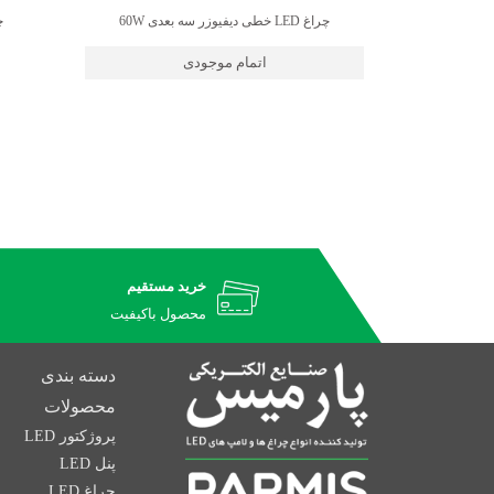
چراغ LED خطی دیفیوزر سه بعدی 60W
چراغ
ان
اتمام موجودی
خرید مستقیم
محصول باکیفیت
دسته بندی
محصولات
پروژکتور LED
پنل LED
چراغ LED