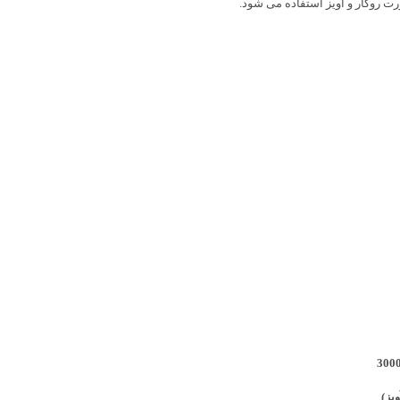
 روکار و آویز استفاده می شود.
300
یز)