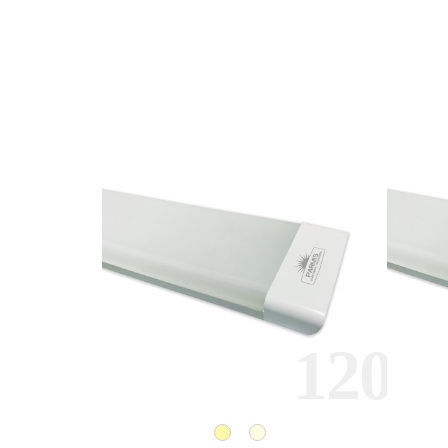
120
110