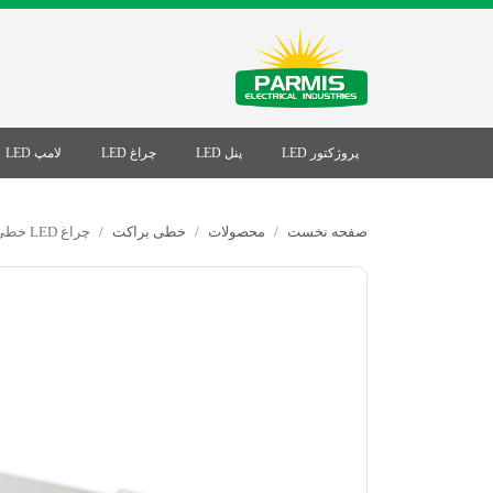
پروژکتور LED
پنل LED
چراغ LED
لامپ LED
صفحه نخست
محصولات
خطی براکت
چراغ LED خطی دیفیوزر مات 60W