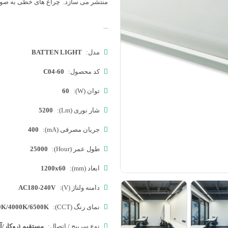
منتشر می سازد. چراغ های خطی به صورت
...
مدل:
BATTEN LIGHT
کد محصول:
C04-60
توان (W):
60
شار نوری (Lm):
5200
جریان مصرفی (mA):
400
طول عمر (Hour):
25000
ابعاد (mm):
1200x60
دامنه ولتاژ (V):
AC180-240V
نمای رنگ (CCT):
0K/4000K/6500K
نوع سرپیچ / اتصال:
مستقیم (روکار/آو