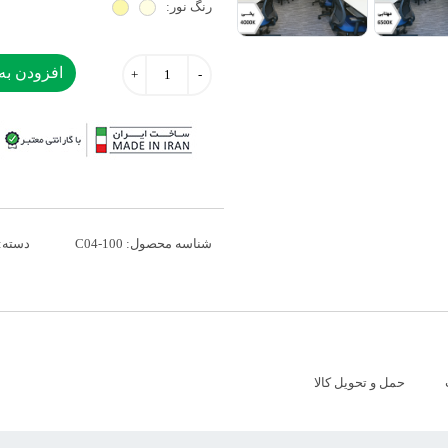
رنگ نور:
افزودن به
شناسه محصول:
C04-100
دسته:
حمل و تحویل کالا