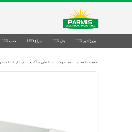
پروژکتور LED
پنل LED
چراغ LED
لامپ LED
صفحه نخست
محصولات
خطی براکت
چراغ LED خطی دیفیوزر مات 100W