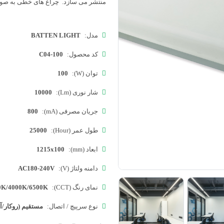
منتشر می سازد. چراغ های خطی به صورت
مدل:
BATTEN LIGHT
کد محصول:
C04-100
توان (W):
100
شار نوری (Lm):
10000
جریان مصرفی (mA):
800
طول عمر (Hour):
25000
ابعاد (mm):
1215x100
دامنه ولتاژ (V):
AC180-240V
نمای رنگ (CCT):
0K/4000K/6500K
نوع سرپیچ / اتصال:
مستقیم (روکار/آو