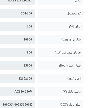
مدل
BATTEN LIGHT
کد محصول
C04-100
توان (W)
100
شار نوری (Lm)
10000
جریان مصرفی (mA)
800
طول عمر (Hour)
25000
ابعاد (mm)
1215x100
دامنه ولتاژ (V)
AC180-240V
نمای رنگ (CCT)
3000K/4000K/6500K