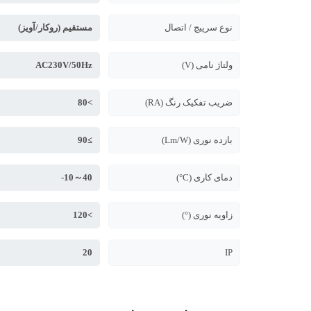
نوع سرپیچ / اتصال
مستقیم (روکار/آویز)
ولتاژ نامی (V)
AC230V/50Hz
ضریب تفکیک رنگ (RA)
>80
بازده نوری (Lm/W)
≥90
دمای کاری (C°)
40～10-
زاویه نوری (°)
>120
20
IP