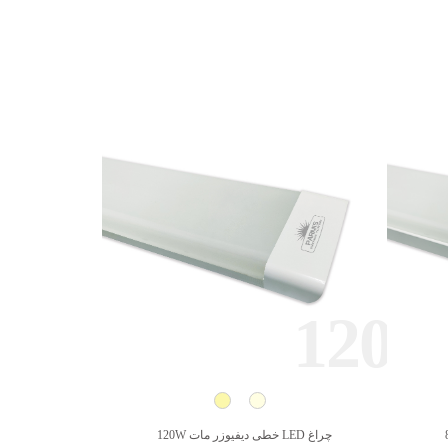
120
110
چراغ LED خطی دیفیوزر مات 120W
چراغ LED خطی دو نور ترکیبی 110W