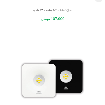
چراغ SMD LED چشمی 3W دایره
107,000
تومان