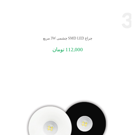
3
چراغ SMD LED چشمی 3W مربع
112,000
تومان