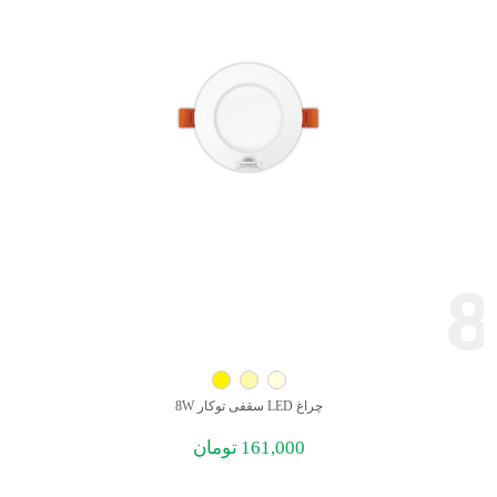
8
چراغ LED سقفی توکار 8W
161,000
تومان