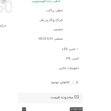
60
خطی بدنه آلومینیومی
خطی براکت
چراغ روکار و ریلی
چراغ خطی 60W LED
چشمی
صنعتی HIGH BAY
لامپ LED
لامپ FPL
تجهیزات جانبی
کالاهای موجود
محدوده قیمت
0
9 660 000