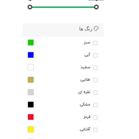
رنگ ها
سبز
آبی
سفید
طلایی
نقره ای
مشکی
قرمز
آفتابی