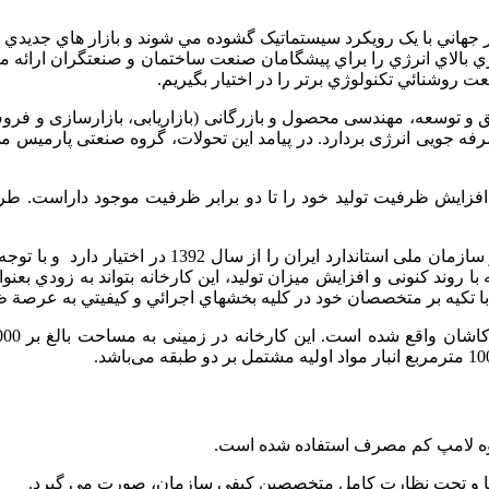
ر جهاني با یک رویکرد سیستماتیک گشوده مي شوند و بازار هاي جديدي 
وري بالاي انرژي را براي پيشگامان صنعت ساختمان و صنعتگران ارائه م
روشنائي تكنولوژي برتر را در اختيار بگيريم.
یق و توسعه، مهندسی محصول و بازرگانی (بازاریابی، بازارسازی و فرو
جویی انرژی بردارد. در پیامد این تحولات، گروه صنعتی پارمیس می‌توا
 افزایش ظرفیت تولید خود را تا دو برابر ظرفیت موجود داراست.
در بخش كيفيت، اين شركت يكي از مجهز­ترين آزمايشگاه­ه
 روند کنونی و افزايش ميزان توليد، اين كارخانه بتواند به زودي 
را با تكيه بر متخصصان خود در كليه بخشهاي اجرائي و كيفيتي به عرصة
بوه لامپ کم مصرف استفاده شده است.
دنیا و تحت نظارت کامل متخصصین کیفی سازمان، صورت می گیرد.