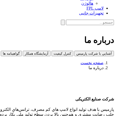
هالوژن
لامپ FPL
تجهیزات جانبی
درباره ما
آشنايي با شركت پارميس
کنترل کیفیت
آزمایشگاه همکار
گواهینامه ها
صفحه نخست
درباره ما
شركت صنايع الكتريكی
جلب رضايت مشتري و هم‌چنين بالا بردن سطح توليد ملي بكار بر