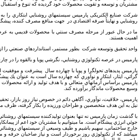
مشتریان و توسعه و تقویت محصولات خود گردیده که تنوع و استقبال 
شركت صنايع الکتریکی پارميس سيستم­هاي روشنايي ابتكاري را به 
روشنايي و نهايتاً صرفه اقتصادي در جهت منافع مصرف كننده، پيشگام
ما در حال عبور از مرحله مصرف سنتي با محصولات قديمي به عرص
اهميت هستند.
واحد تحقیق وتوسعه شرکت بطور مستمر، استانداردهاي صنعتي را از طري
پارميس در عرصه تكنولوژي روشنايي، نگرشي پویا و بالقوه را در چارچو
پارميس پدیده­ای تحول­گرا و پویا با چهارده سال پيشرفت و موفقیت
گرائي، ايثار، ابتكار و نوآوري كه چهارده سال است به عنوان يك پ
پارميس براساس آرمان­هاي متعالي و با هدف توليد و ارائه محصولات
وسيع محصولات ماندگار برآورده كند.
پارميس، خلاقيت، نوآوري، آگاهي دائم در خصوص نياز روز بازار، تحقیق
نيل به اين هدف متخصصين و طراحان ورزيده را بكار گرفته، ظرف
جوئي انرژي پيشگام است. ما مي­توانيم با مشتريان خود اعم از پيمانكار
خارج ساختمانی، سهيم باشيم و طيف وسيعي از سيستم­هاي روشنائي
مي­باشد كه از تكنولوژي روز برخوردار است و نياز صاحبان حرفه و مش
رايج بین المللی تأمين مي ­نمايد.