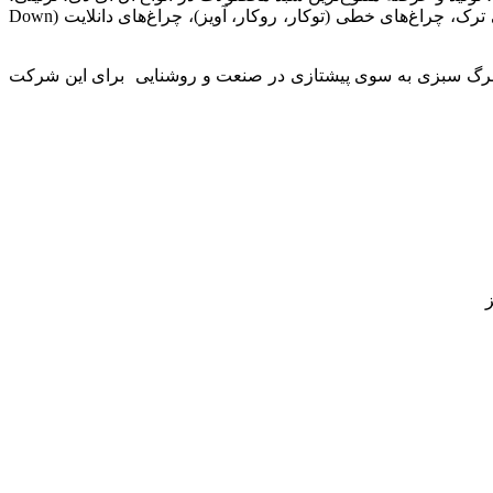
اف پی ال، هالوژن، پنل (روکار و توکار)، ال ای دی خطی نسل جدید لامپ‌های فوق کم مصرف ال ای دی و منابع روشنایی سیستم مولتی ترک، چراغ‌های خطی (توکار، روکار، آویز)، چراغ‌های دانلایت (Down
 بلند و برگ سبزی به سوی پیشتازی در صنعت و روشنایی برای این شرکت