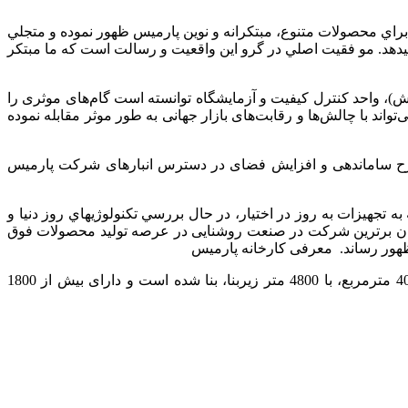
براي محصولات متنوع، مبتكرانه و نوین پارميس ظهور نموده و متجلي
ي­دهد. مو فقيت اصلي در گرو اين واقعيت و رسالت است كه ما مبتكر
ش)، واحد کنترل کیفیت و آزمایشگاه توانسته است گام‌های موثری را
ند با چالش‌ها و رقابت‌های بازار جهانی به طور موثر مقابله نموده
 طرح ساماندهی و افزایش فضای در دسترس انبارهای شرکت پارمیس
ای همکار سازمان ملی استاندارد ایران را از سال 1392 در اختيار دارد و با توجه به تجهيزات به روز در اختیار، در حال بررسي تكنولوژي­هاي روز دنيا و
بعنوان برترین شرکت در صنعت روشنایی در عرصه توليد محصولات فوق
 ظهور رساند. معرفی کارخانه پارمیس
صنایع الکتریکی پارمیس در شهرک سلیمان صباحی در 8 کیلومتری کاشان واقع شده است. این کارخانه در زمینی به مساحت بالغ بر 4000 مترمربع، با 4800 متر زیربنا، بنا شده است و دارای بیش از 1800