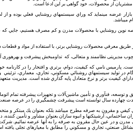
مشتریان از محصولات، خود گواهی بر این ادعا است.
بازار عرضه مي­نمايد كه وراي سيستم­هاي روشنايي فعلي بوده و ا
 مي­باشد.
ه نوين روشنايي با محصولات مدرن و كم­ مصرف هستيم، جايي كه ص
ق معرفي محصولات روشنايي برتر، با استفاده از مواد و قطعات داراي 
ب مدیریتی نظام­مند و متعالی، كه تداوم­بخش پیشرفت و بهره­وری آتی 
 است. پارميس نامي كه كيفيت، دوام، برتري و افتخار را در كارنامه
يشگام در توليد سيستم­هاي روشنائي مسكوني، تجاري، معماري، تزئيني
 داراي كيفيت برتر و نرخ متعادل پايه ­گذاري شده است. مديريت مت
 و توسعه، فن­آوري و تأمين ماشين‌آلات و تجهيزات پيشرفته تمام اتوما
 مدت چهارده سال توانسته است پيشرفت چشمگيري را در عرصه صنعت
ان ساختماني، آرشيتكت­ها و انبوه ­سازان بعنوان مشاور و تأمین کننده، 
 مدرن و در عين حال مقرون به صرفه را به آنها عرضه نمائيم. شرك
اغل صنعتي، تجاري و مسكوني را مطابق با معیارهای تجلی یافته استاند