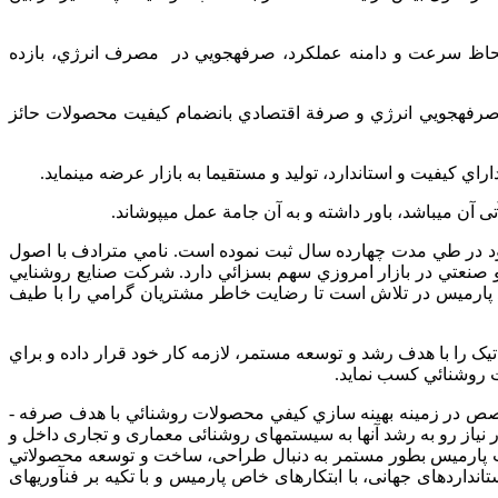
ز لحاظ سرعت و دامنه عملكرد، صرفه­جويي در مصرف انرژي، بازده
رفه­جويي انرژي و صرفة اقتصادي بانضمام كيفيت محصولات حائز
كيفيت و استاندارد، توليد و مستقيما به بازار عرضه مي­نمايد.
آن مي­باشد، باور داشته و به آن جامة عمل می­پوشاند.
 خود در طي مدت چهارده سال ثبت نموده است. نامي مترادف با اصول
 و صنعتي در بازار امروزي سهم بسزائي دارد. شركت صنايع روشنایي
عهد پارميس در تلاش است تا رضايت خاطر مشتريان گرامي را با طيف
تیک را با هدف رشد و توسعه مستمر، لازمه كار خود قرار داده و براي
 روشنائي كسب نمايد.
با گذشت زمان پارميس نه تنها بعنوان توليدكننده سيستم­هاي روشنائي كيفي و مقرون به صرفه مطرح مي­باشد بلكه بعنوان يك مبتكر و متخصص در زمينه بهينه سازي كيفي محصولات روشنائي با هدف صرفه ­
در نیاز رو به رشد آنها به سیستم­های روشنائی معماری و تجاری داخل و
ت پارميس بطور مستمر به دنبال طراحی، ساخت و توسعه محصولاتي
اردهای جهانی، با ابتکارهای خاص پارميس و با تكيه بر فن­آوری­های