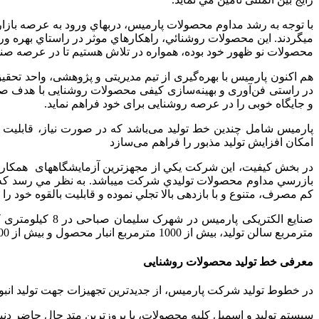
با توجه به رشد مداوم محصولات پارميس، درب­هاي ورود به عرصه بازا
مي­گردند. اين محصولات روشنائي، راهكارهاي موثر در راستاي بهره ­
محصولات نو ظهور خود بوده، همواره در تلاش هستيم تا در عرصه صنعت 
هم اکنون پارمیس با بهره‌گیری از تیم مدیریتی و پژوهشی، واحد تحق
در راستی فن‌آوری و بهینه‌سازی کیفی محصولات روشنایی با هدف صرفه 
و جایگاه خوبی را در عرصه روشنایی برای خود فراهم نماید.
پارمیس شامل چندین خط تولید می‌باشد که در صورت نیاز، قابلیت
امکان افزایش تولید مذبور را فراهم می‌سازد
بازرسي مداوم محصولات توليدي شركت مي­باشد. به نظر مي رسد كه با
کم مصرف، متنوع و با بازدهی بالا تجلي نموده و قابليت بالقوه خود 
مترمربع سالن تولید، بیش از 1000 مترمربع انبار محصول و بیش از 1000 مترمربع انبار مواد اولیه مشتمل بر دو طبقه می‌باشد.
معرفی خط تولید محصولات روشنایی
در خطوط تولید شرکت پارمیس، از جدیدترین تجهیزات جهت تولید ان
سیستم تولید و اسمبل کلیه محصولات، با بروزترین متد حال حاضر 