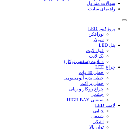
سوالات متداول
راهنمای سایت
پروژکتور LED
نورافکن
سولار
پنل LED
فول لایت
بک لایت
دانلایت (سقفی توکار)
چراغ LED
خطی 40 وات
خطی بدنه آلومینیومی
خطی براکت
چراغ روکار و ریلی
چشمی
صنعتی HIGH BAY
لامپ LED
حبابی
شمعی
اشکی
توان بالا