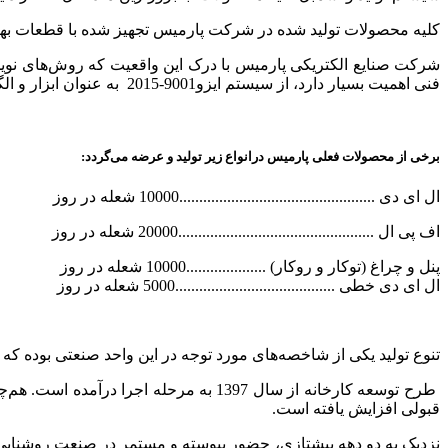
کلیه محصولات تولید شده در شرکت پارمیس تجهیز شده با قطعات بهتری
شرکت صنایع الکتریکی پارمیس با درک این واقعیت که روش‌های نوین
فنی اهمیت بسیار دارد، از سیستم ایزو9001-2015 به عنوان ابزار و الگو استفاده کرده و در همه فعالیت‌های خویش همواره منطبق بر استاندارد فوق عمل می‌کند.
برخی از محصولات فعلی پارمیس درانواع زیر تولید و عرضه می‌گردد:
ال ای دی .................................................10000 شعله در روز
اف پی ال .................................................20000 شعله در روز
پنل و چراغ (توکار و روکار) ....................10000 شعله در روز
ال ای دی خطی ........................................5000 شعله در روز
تنوع تولید یکی از شاخصه‌های مورد توجه در این واحد صنعتی بوده که اکنون این تعدد محصولات از رقم حدود 40 محصو
طرح توسعه کارخانه از سال 1397 به مرح
قبولی افزایش یافته است.
نزدیک به دو دهه پیشتازی، حضور پیوسته و مستمر در صنعت روشنایی، 