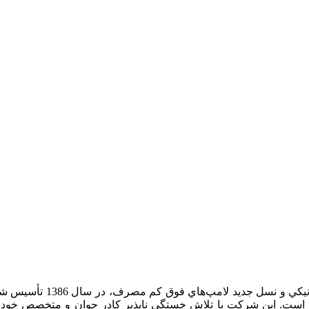
پارميس با هدف توليد انوا
ده است. این شرکت با تلاش خستگي ناپذير كادر جوان و متخصص خود