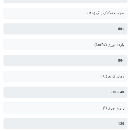
ضریب تفکیک رنگ (RA)
>80
بازده نوری (Lm/W)
>80
دمای کاری (C°)
40～10-
زاویه نوری (°)
120