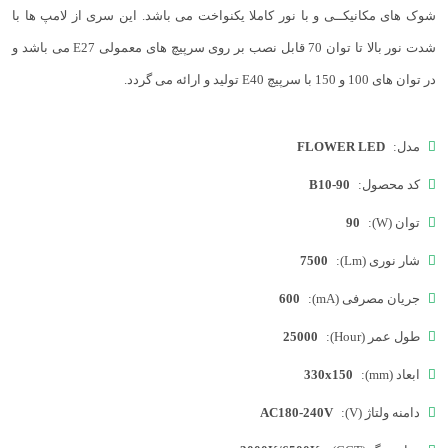
شوک های مکانیکــی و با نور کاملا یکنواخت می باشد. این سری از لامپ ها با
شدت نور بالا تا توان 70 قابل نصب بر روی سرپیچ های معمولی E27 می باشد و
در توان های 100 و 150 با سرپیچ E40 تولید و ارائه می گردد.
مدل:
FLOWER LED
کد محصول:
B10-90
توان (W):
90
شار نوری (Lm):
7500
جریان مصرفی (mA):
600
طول عمر (Hour):
25000
ابعاد (mm):
330x150
دامنه ولتاژ (V):
AC180-240V