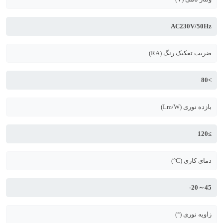
AC230V/50Hz
ضریب تفکیک رنگ (RA)
>80
بازده نوری (Lm/W)
≥120
دمای کاری (C°)
45～20-
زاویه نوری (°)