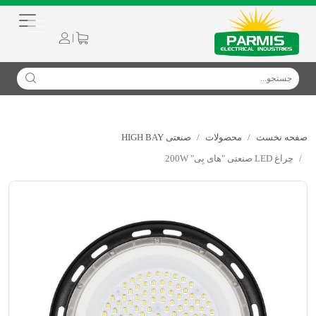
|
صفحه نخست
محصولات
صنعتی HIGH BAY
چراغ LED صنعتی "های بِی" 200W