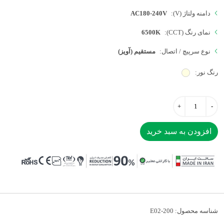
دامنه ولتاژ (V):
AC180-240V
نمای رنگ (CCT):
6500K
نوع سرپیچ / اتصال:
مستقیم (آویز)
رنگ نور:
افزودن به سبد خرید
شناسه محصول:
E02-200