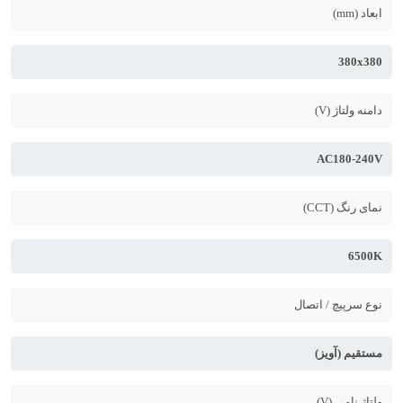
ابعاد (mm)
380x380
دامنه ولتاژ (V)
AC180-240V
نمای رنگ (CCT)
6500K
نوع سرپیچ / اتصال
مستقیم (آویز)
ولتاژ نامی (V)