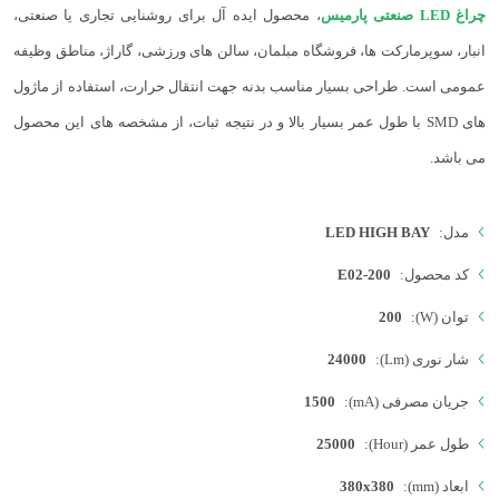
چراغ LED صنعتی پارمیس
، محصول ایده آل برای روشنایی تجاری یا صنعتی،
انبار، سوپرمارکت ها، فروشگاه مبلمان، سالن های ورزشی، گاراژ، مناطق وظیفه
عمومی است. طراحی بسیار مناسب بدنه جهت انتقال حرارت، استفاده از ماژول
های SMD با طول عمر بسیار بالا و در نتیجه ثبات، از مشخصه های این محصول
می باشد.
مدل:
LED HIGH BAY
کد محصول:
E02-200
توان (W):
200
شار نوری (Lm):
24000
جریان مصرفی (mA):
1500
طول عمر (Hour):
25000
ابعاد (mm):
380x380